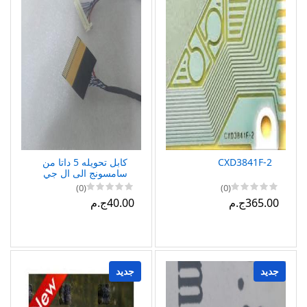
CXD3841F-2
كابل تحويله 5 داتا من
سامسونج الى ال جي
(0)
(0)
365.00ج.م
40.00ج.م
جديد
جديد