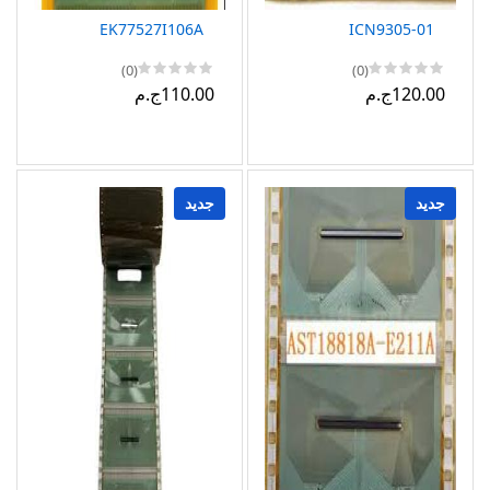
EK77527I106A
ICN9305-01
(0)
(0)
120.00ج.م
110.00ج.م
جديد
جديد