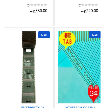
(0)
(0)
220.00ج.م
550.00ج.م
جديد
جديد
EK77568Z012A
NT65830H-C022HA