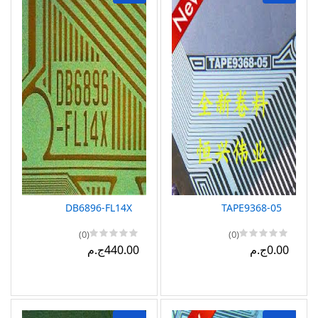
DB6896-FL14X
TAPE9368-05
(0)
(0)
0.00ج.م
440.00ج.م