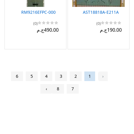
RM9216EFPC-000
AST18818A-E211A
(0)
(0)
190.00ج.م
490.00ج.م
6
5
4
3
2
1
‹
›
8
7