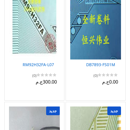
RM92H32FA-L07
DB7893-FS01M
(0)
(0)
0.00ج.م
300.00ج.م
جديد
جديد