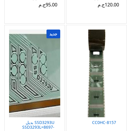
120.00ج.م
95.00ج.م
جديد
8157-CC0HC
SSD3293U بديل
SSD3293L=8697-