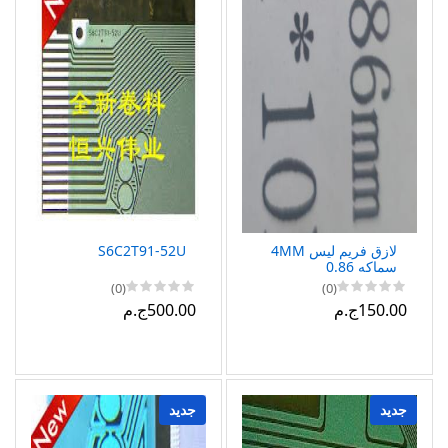
لازق فريم ليس 4MM
S6C2T91-52U
سماكه 0.86
(0)
(0)
150.00ج.م
500.00ج.م
جديد
جديد