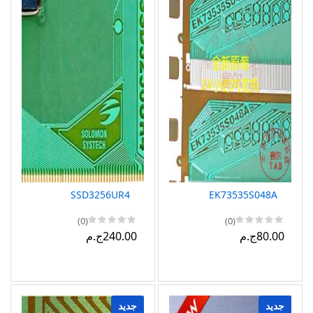
SSD3256UR4
EK73535S048A
(0)
(0)
80.00ج.م
240.00ج.م
جديد
جديد