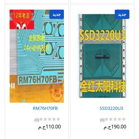
جديد
جديد
RM76H70FB
SSD3220U3
(0)
(0)
190.00ج.م
110.00ج.م