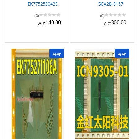
EK77525S042E
8157-SCA2B
(0)
(0)
300.00ج.م
140.00ج.م
جديد
جديد