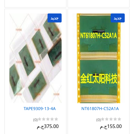
جديد
جديد
TAPE9309-13-4A
NT61807H-C52A1A
(0)
(0)
155.00ج.م
375.00ج.م