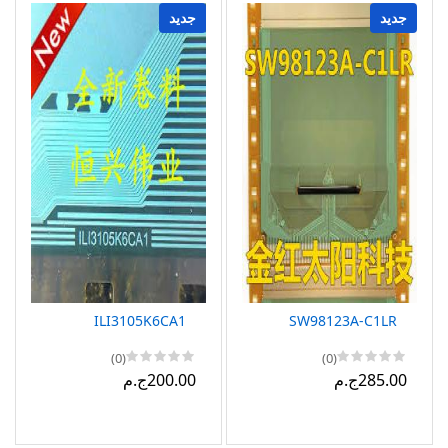
جديد
جديد
ILI3105K6CA1
SW98123A-C1LR
(0)
(0)
285.00ج.م
200.00ج.م