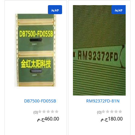
جديد
جديد
DB7500-FD05SB
RM92372FD-81N
(0)
(0)
180.00ج.م
460.00ج.م