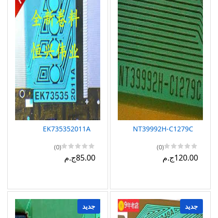
EK735352011A
NT39992H-C1279C
(0)
(0)
120.00ج.م
85.00ج.م
جديد
جديد