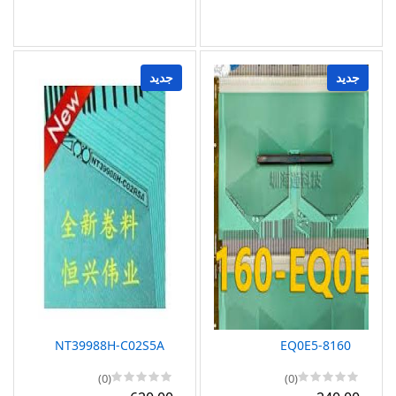
جديد
جديد
NT39988H-C02S5A
8160-EQ0E5
(0)
(0)