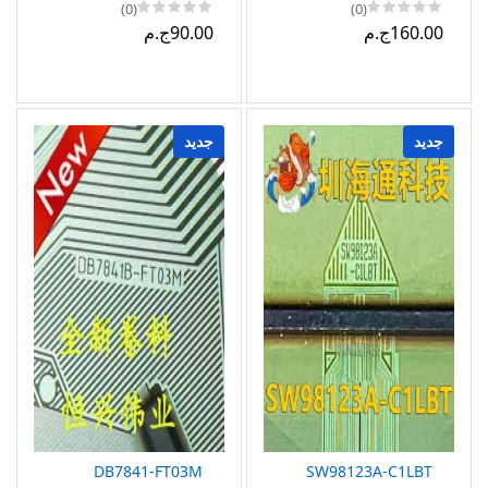
BC205
(0)
(0)
160.00ج.م
90.00ج.م
جديد
جديد
DB7841-FT03M
SW98123A-C1LBT