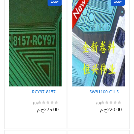
جديد
جديد
8157-RCY97
SW81100-C1LS
(0)
(0)
220.00ج.م
275.00ج.م