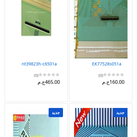
nt39823h-c6501a
EK77528s051a
(0)
(0)
160.00ج.م
465.00ج.م
جديد
جديد