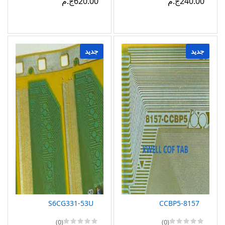
240.00ج.م
620.00ج.م
جديد
جديد
S6CG331-53U
8157-CCBP5
(0)
(0)