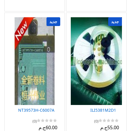
جديد
جديد
NT39573H-C6007A
ILI5381M2D1
(0)
(0)
55.00ج.م
60.00ج.م