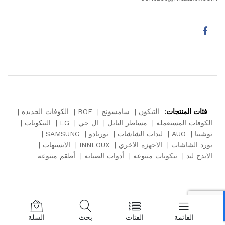
فئات المنتجات:
التيكون
سامسونج
BOE
الكوفات الجديده
الكوفات المستعمله
مساطر البانل
ال جي
LG
التيكونات
توشيبا
AUO
ليدات الشاشات
تورنادو
SAMSUNG
بورد الشاشات
الاجهزه الاخري
INNLOUX
الايسيهات
الايدج ليد
تيكونات متنوعه
أدوات الصيانه
أطقم متنوعه
القائمة
الفئات
بحث
السلة