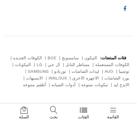
فئات المنتجات:
التيكون
سامسونج
BOE
الكوفات الجديده
الكوفات المستعمله
مساطر البانل
ال جي
LG
التيكونات
توشيبا
AUO
ليدات الشاشات
تورنادو
SAMSUNG
بورد الشاشات
الاجهزه الاخري
INNLOUX
الايسيهات
الايدج ليد
تيكونات متنوعه
أدوات الصيانه
أطقم متنوعه
القائمة
الفئات
بحث
السلة
© 2024 ملاك سامي للالكترونيات . كل الحقوق محفوظة.